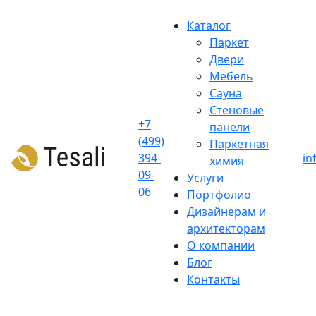
Skip
to
Каталог
content
Паркет
Двери
Мебель
Сауна
Стеновые
+7
панели
(499)
Паркетная
394-
in
химия
09-
Услуги
06
Портфолио
Дизайнерам и
архитекторам
О компании
Блог
Контакты