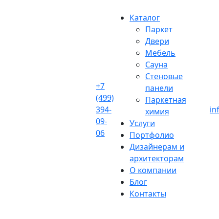
Skip
to
Каталог
content
Паркет
Двери
Мебель
Сауна
Стеновые
+7
панели
(499)
Паркетная
394-
in
химия
09-
Услуги
06
Портфолио
Дизайнерам и
архитекторам
О компании
Блог
Контакты