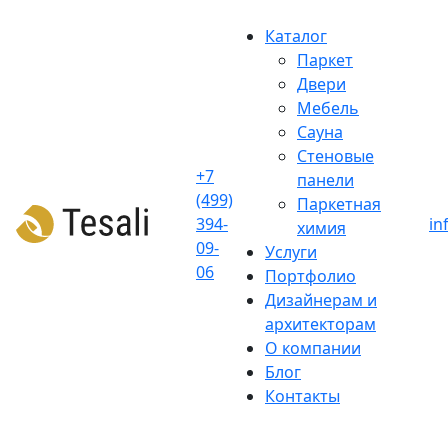
Skip
to
Каталог
content
Паркет
Двери
Мебель
Сауна
Стеновые
+7
панели
(499)
Паркетная
394-
in
химия
09-
Услуги
06
Портфолио
Дизайнерам и
архитекторам
О компании
Блог
Контакты