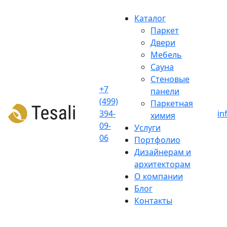
Skip
to
Каталог
content
Паркет
Двери
Мебель
Сауна
Стеновые
+7
панели
(499)
Паркетная
394-
in
химия
09-
Услуги
06
Портфолио
Дизайнерам и
архитекторам
О компании
Блог
Контакты