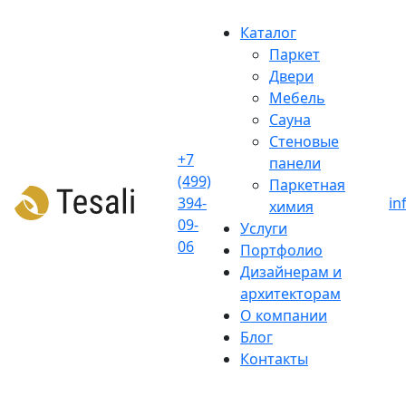
Skip
to
Каталог
content
Паркет
Двери
Мебель
Сауна
Стеновые
+7
панели
(499)
Паркетная
394-
in
химия
09-
Услуги
06
Портфолио
Дизайнерам и
архитекторам
О компании
Блог
Контакты